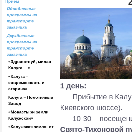
Приём
Однодневные
программы на
транспорте
заказчика
Двухдневные
программы на
транспорте
заказчика
«Здравствуй, милая
Калуга …»
«Калуга –
современность и
1 день:
старина»
Прибытие в Калугу 
Калуга – Полотняный
Завод
Киевского шоссе).
«Монастыри земли
10-30 – посещени
Калужской»
«Калужская земля: от
Свято-Тихоновой п