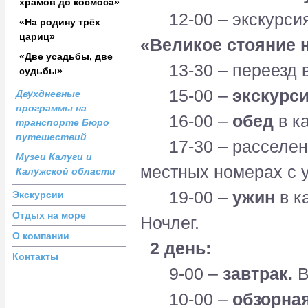
храмов до космоса»
12-00 – экскурсия
«На родину трёх
цариц»
«Великое стояние н
«Две усадьбы, две
13-30 – переезд в
судьбы»
15-00 –
экскурси
Двухдневные
программы на
16-00 –
обед
в ка
транспорте Бюро
путешествий
17-30 – расселение
Музеи Калуги и
местных номерах с 
Калужской области
19-00 –
ужин
в к
Экскурсии
Отдых на море
Ночлег.
О компании
2 день:
Контакты
9-00 –
завтрак.
В
10-00 –
обзорная