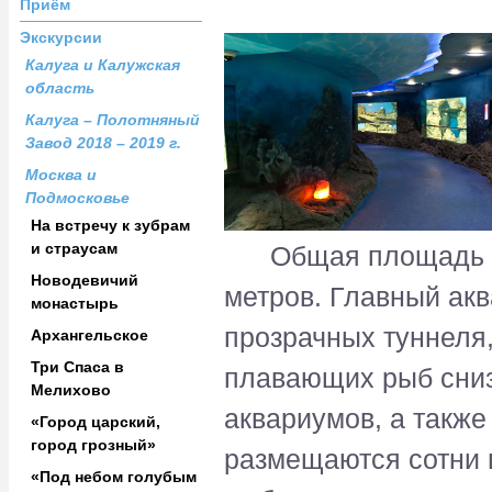
Приём
Экскурсии
Калуга и Калужская
область
Калуга – Полотняный
Завод 2018 – 2019 г.
Москва и
Подмосковье
На встречу к зубрам
и страусам
Общая площадь Ок
Новодевичий
метров. Главный ак
монастырь
прозрачных туннеля
Архангельское
Три Спаса в
плавающих рыб снизу
Мелихово
аквариумов, а также
«Город царский,
город грозный»
размещаются сотни 
«Под небом голубым