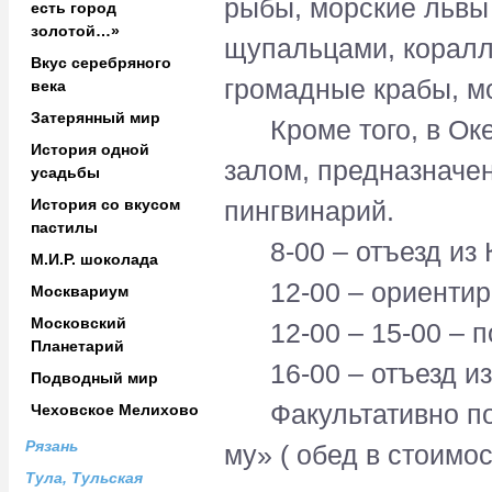
рыбы, морские львы 
есть город
золотой…»
щупальцами, коралл
Вкус серебряного
громадные крабы, м
века
Затерянный мир
Кроме того, в Оке
История одной
залом, предназначен
усадьбы
История со вкусом
пингвинарий.
пастилы
8-00 – отъезд из К
М.И.Р. шоколада
12-00 – ориентиро
Москвариум
Московский
12-00 – 15-00 – п
Планетарий
16-00 – отъезд из
Подводный мир
Факультативно пос
Чеховское Мелихово
Рязань
му» ( обед в стоимос
Тула, Тульская